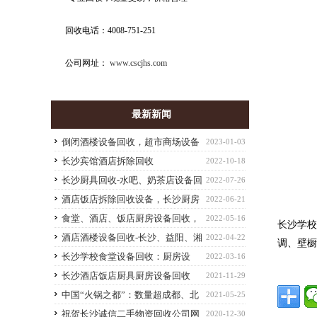
回收电话：4008-751-251
公司网址：
www.cscjhs.com
最新新闻
倒闭酒楼设备回收，超市商场设备
2023-01-03
回收-长沙高价整体回收单位废旧物资
长沙宾馆酒店拆除回收
2022-10-18
长沙厨具回收-水吧、奶茶店设备回
2022-07-26
收，饭店设备回收
酒店饭店拆除回收设备，长沙厨房
2022-06-21
设备回收
食堂、酒店、饭店厨房设备回收，
2022-05-16
长沙学
厨具回收，工厂设备回收
酒店酒楼设备回收-长沙、益阳、湘
2022-04-22
调、壁
潭、株洲等拆除回收酒店设备
长沙学校食堂设备回收：厨房设
2022-03-16
备、空调回收、桌椅回收
长沙酒店饭店厨具厨房设备回收
2021-11-29
中国“火锅之都”：数量超成都、北
2021-05-25
京，一座城挤下1.9万家火锅店
祝贺长沙诚信二手物资回收公司网
2020-12-30