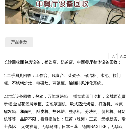
产品参数
-
+
A
A
长沙回收面包房设备，餐饮店、奶茶店、中西餐厅整体设备回收；
1.二手厨具回收：工作台、残食台、菜架子、保洁柜、水池、拉门
柜、不锈钢炉灶、电磁灶、蒸饭柜、油烟排风净化系统。
2.烘焙设备回收：烤箱，万能蒸烤箱， 插盘式四门冷柜，金城西点展
示柜 金城花篮展示柜、面包滚圆机、欧式蒸汽烤箱、打蛋机、冷藏
醒发箱、和面机、酥皮机、热风炉、整形机、分块机、切片机、鲜奶
机等等；品牌不限，看货报价如：江苏（珠海）三麦、无锡新麦、瑞
士高比、 无锡祥靖、无锡马牌，日本三莘，德国BAXTER，无锡双